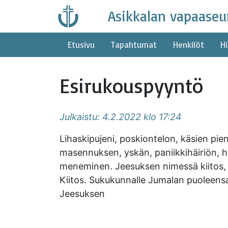
Skip
Asikkalan vapaaseu
to
content
Etusivu
Tapahtumat
Henkilöt
Hi
Esirukouspyyntö
Julkaistu: 4.2.2022 klo 17:24
Lihaskipujeni, poskiontelon, käsien p
masennuksen, yskän, paniikkihäiriön, her
meneminen. Jeesuksen nimessä kiitos, k
Kiitos. Sukukunnalle Jumalan puoleensa
Jeesuksen