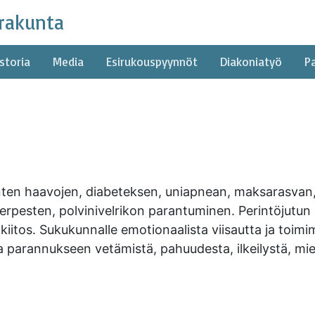
rakunta
storia
Media
Esirukouspyynnöt
Diakoniatyö
P
ienten haavojen, diabeteksen, uniapnean, maksarasvan
pesten, polvinivelrikon parantuminen. Perintöjutun asia
iitos. Sukukunnalle emotionaalista viisautta ja toi
 parannukseen vetämistä, pahuudesta, ilkeilystä, mie