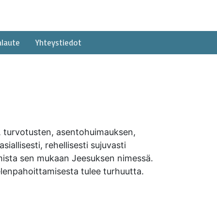
alaute
Yhteystiedot
, turvotusten, asentohuimauksen,
llisesti, rehellisesti sujuvasti
mimista sen mukaan Jeesuksen nimessä.
lenpahoittamisesta tulee turhuutta.