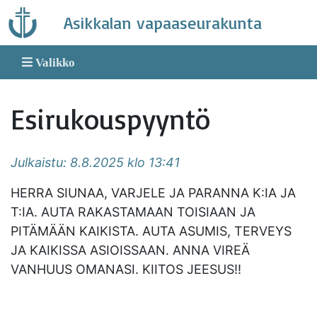
Skip
Asikkalan vapaaseurakunta
to
content
Valikko
Esirukouspyyntö
Julkaistu: 8.8.2025 klo 13:41
HERRA SIUNAA, VARJELE JA PARANNA K:IA JA
T:IA. AUTA RAKASTAMAAN TOISIAAN JA
PITÄMÄÄN KAIKISTA. AUTA ASUMIS, TERVEYS
JA KAIKISSA ASIOISSAAN. ANNA VIREÄ
VANHUUS OMANASI. KIITOS JEESUS!!