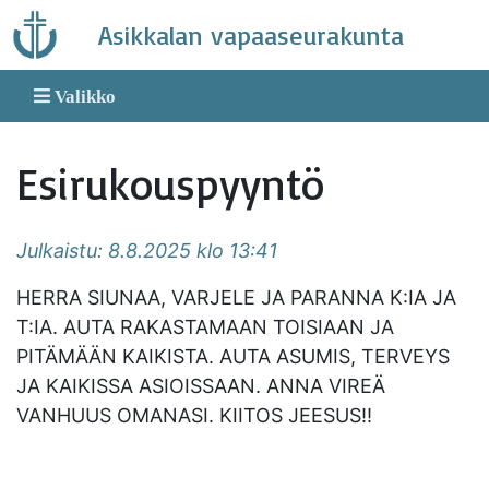
Skip
Asikkalan vapaaseurakunta
to
content
Valikko
Esirukouspyyntö
Julkaistu: 8.8.2025 klo 13:41
HERRA SIUNAA, VARJELE JA PARANNA K:IA JA
T:IA. AUTA RAKASTAMAAN TOISIAAN JA
PITÄMÄÄN KAIKISTA. AUTA ASUMIS, TERVEYS
JA KAIKISSA ASIOISSAAN. ANNA VIREÄ
VANHUUS OMANASI. KIITOS JEESUS!!