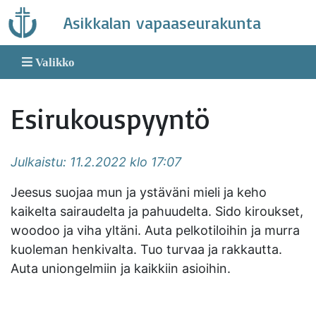
Skip
Asikkalan vapaaseurakunta
to
content
Valikko
Esirukouspyyntö
Julkaistu: 11.2.2022 klo 17:07
Jeesus suojaa mun ja ystäväni mieli ja keho
kaikelta sairaudelta ja pahuudelta. Sido kiroukset,
woodoo ja viha yltäni. Auta pelkotiloihin ja murra
kuoleman henkivalta. Tuo turvaa ja rakkautta.
Auta uniongelmiin ja kaikkiin asioihin.