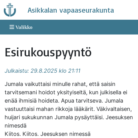
Skip
Asikkalan vapaaseurakunta
to
content
Valikko
Esirukouspyyntö
Julkaistu: 29.8.2025 klo 21:11
Jumala vaikuttaisi minulle rahat, että saisin
tarvitsemani hoidot yksityiseltä, kun julkisella ei
enää ihmisiä hoideta. Apua tarvitseva. Jumala
vastuuttaisi mahan rikkoja lääkärit. Väkivaltaisen,
huijari sukukunnan Jumala pysäyttäisi. Jeesuksen
nimesdä
Kiitos. Kiitos. Jeesuksen nimessä