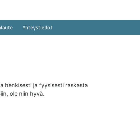
alaute
Yhteystiedot
a henkisesti ja fyysisesti raskasta
in, ole niin hyvä.