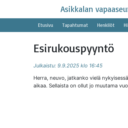
Skip
Asikkalan vapaaseu
to
content
Etusivu
Tapahtumat
Henkilöt
Hi
Esirukouspyyntö
Julkaistu: 9.9.2025 klo 16:45
Herra, neuvo, jatkanko vielä nykyisessä 
aikaa. Sellaista on ollut jo muutama vuo
Asikkalan vapaaseu