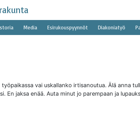
rakunta
storia
Media
Esirukouspyynnöt
Diakoniatyö
P
työpaikassa vai uskallanko irtisanoutua. Älä anna tull
si. En jaksa enää. Auta minut jo parempaan ja lupauksi
rakunta