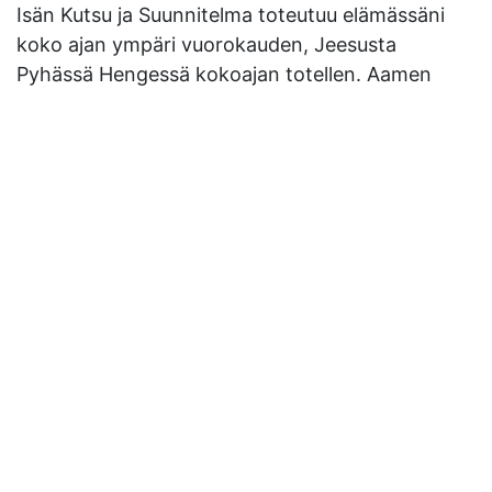
Isän Kutsu ja Suunnitelma toteutuu elämässäni
koko ajan ympäri vuorokauden, Jeesusta
Pyhässä Hengessä kokoajan totellen. Aamen
Asikkalan vapaaseurakunta
Seurakunnan osoite
Äkeentie 2 17200 Vääksy
Seurakunnan jakeluosoite
Äkeentie 2 17200 Vääksy
Seurakunnan tili
FI03 5011 0940 0283 80