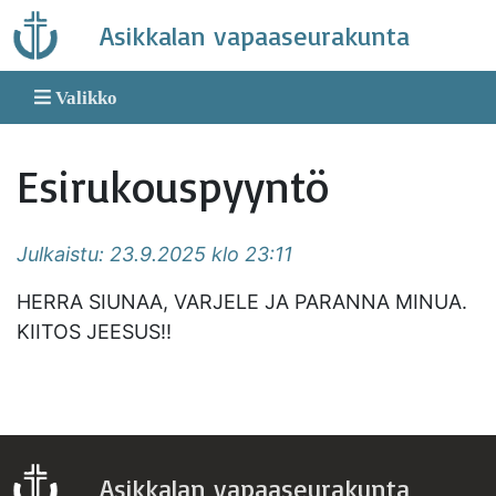
Skip
Asikkalan vapaaseurakunta
to
content
Valikko
Esirukouspyyntö
Julkaistu: 23.9.2025 klo 23:11
HERRA SIUNAA, VARJELE JA PARANNA MINUA.
KIITOS JEESUS!!
Asikkalan vapaaseurakunta