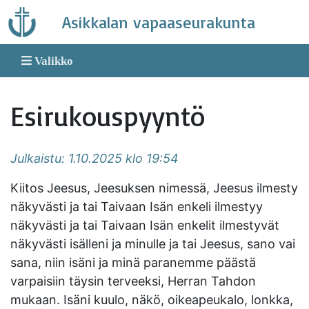
Skip
Asikkalan vapaaseurakunta
to
content
Valikko
Esirukouspyyntö
Julkaistu: 1.10.2025 klo 19:54
Kiitos Jeesus, Jeesuksen nimessä, Jeesus ilmesty
näkyvästi ja tai Taivaan Isän enkeli ilmestyy
näkyvästi ja tai Taivaan Isän enkelit ilmestyvät
näkyvästi isälleni ja minulle ja tai Jeesus, sano vai
sana, niin isäni ja minä paranemme päästä
varpaisiin täysin terveeksi, Herran Tahdon
mukaan. Isäni kuulo, näkö, oikeapeukalo, lonkka,