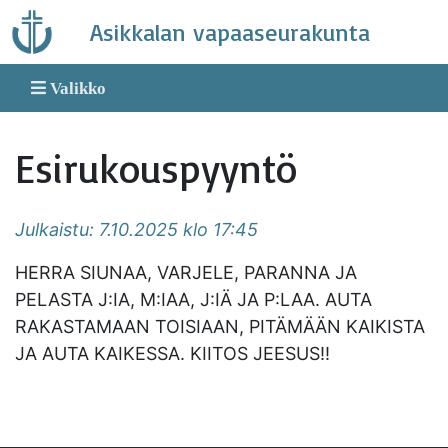
Skip
Asikkalan vapaaseurakunta
to
content
Valikko
Esirukouspyyntö
Julkaistu: 7.10.2025 klo 17:45
HERRA SIUNAA, VARJELE, PARANNA JA
PELASTA J:IA, M:IAA, J:IÄ JA P:LAA. AUTA
RAKASTAMAAN TOISIAAN, PITÄMÄÄN KAIKISTA
JA AUTA KAIKESSA. KIITOS JEESUS!!