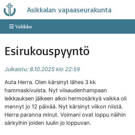
Skip
Asikkalan vapaaseurakunta
to
content
Valikko
Esirukouspyyntö
Julkaistu: 8.10.2025 klo 22:59
Auta Herra. Olen kärsinyt lähes 3 kk
hammaskivuista. Nyt viisaudenhampaan
leikkauksen jälkeen alkoi hermosärkyä vaikka oli
mennyt jo 12 päivää. Nyt kärsinyt viikon niistä.
Herra paranna minut. Voimani ovat loppu näihin
särkyihin joiden luulin jo loppuvan.