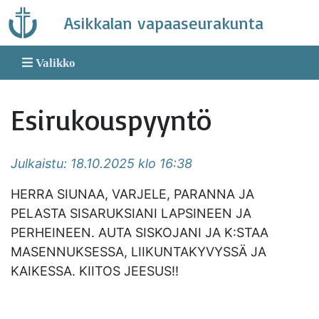
Skip
Asikkalan vapaaseurakunta
to
content
Valikko
Esirukouspyyntö
Julkaistu: 18.10.2025 klo 16:38
HERRA SIUNAA, VARJELE, PARANNA JA
PELASTA SISARUKSIANI LAPSINEEN JA
PERHEINEEN. AUTA SISKOJANI JA K:STAA
MASENNUKSESSA, LIIKUNTAKYVYSSÄ JA
KAIKESSA. KIITOS JEESUS!!