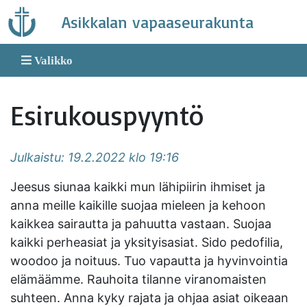
Skip
Asikkalan vapaaseurakunta
to
content
Valikko
Esirukouspyyntö
Julkaistu: 19.2.2022 klo 19:16
Jeesus siunaa kaikki mun lähipiirin ihmiset ja
anna meille kaikille suojaa mieleen ja kehoon
kaikkea sairautta ja pahuutta vastaan. Suojaa
kaikki perheasiat ja yksityisasiat. Sido pedofilia,
woodoo ja noituus. Tuo vapautta ja hyvinvointia
elämäämme. Rauhoita tilanne viranomaisten
suhteen. Anna kyky rajata ja ohjaa asiat oikeaan