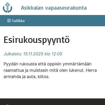
Skip
Asikkalan vapaaseurakunta
to
content
Valikko
Esirukouspyyntö
Julkaistu: 15.11.2025 klo 12:05
Pyydän rukousta että oppisin ymmärtämään
raamattua ja muistasin mitä olen lukenut. Herra
armahda ja auta, kiitos.