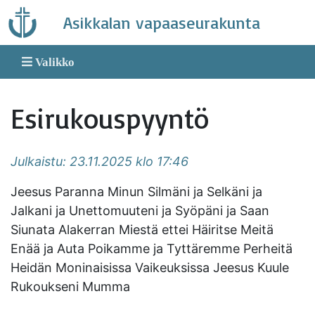
Skip
Asikkalan vapaaseurakunta
to
content
Valikko
Esirukouspyyntö
Julkaistu: 23.11.2025 klo 17:46
Jeesus Paranna Minun Silmäni ja Selkäni ja
Jalkani ja Unettomuuteni ja Syöpäni ja Saan
Siunata Alakerran Miestä ettei Häiritse Meitä
Enää ja Auta Poikamme ja Tyttäremme Perheitä
Heidän Moninaisissa Vaikeuksissa Jeesus Kuule
Rukoukseni Mumma