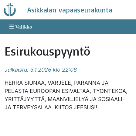
Skip
Asikkalan vapaaseurakunta
to
content
Valikko
Esirukouspyyntö
Julkaistu: 3.1.2026 klo 22:06
HERRA SIUNAA, VARJELE, PARANNA JA
PELASTA EUROOPAN ESIVALTAA, TYÖNTEKOA,
YRITTÄJYYTTÄ, MAANVILJELYÄ JA SOSIAALI-
JA TERVEYSALAA. KIITOS JEESUS!!