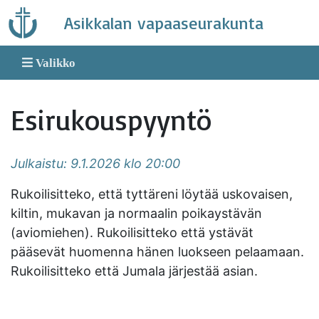
Skip
Asikkalan vapaaseurakunta
to
content
Valikko
Esirukouspyyntö
Julkaistu: 9.1.2026 klo 20:00
Rukoilisitteko, että tyttäreni löytää uskovaisen,
kiltin, mukavan ja normaalin poikaystävän
(aviomiehen). Rukoilisitteko että ystävät
pääsevät huomenna hänen luokseen pelaamaan.
Rukoilisitteko että Jumala järjestää asian.