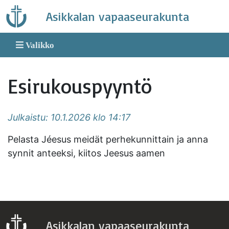
Skip
Asikkalan vapaaseurakunta
to
content
Valikko
Esirukouspyyntö
Julkaistu: 10.1.2026 klo 14:17
Pelasta Jéesus meidät perhekunnittain ja anna
synnit anteeksi, kiitos Jeesus aamen
Asikkalan vapaaseurakunta