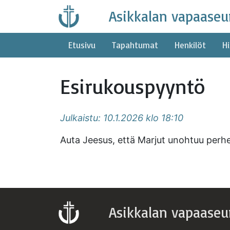
Skip
Asikkalan vapaaseu
to
content
Etusivu
Tapahtumat
Henkilöt
Hi
Esirukouspyyntö
Julkaistu: 10.1.2026 klo 18:10
Auta Jeesus, että Marjut unohtuu perhe
Asikkalan vapaaseu