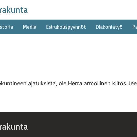
rakunta
storia
Media
Esirukouspyynnöt
Diakoniatyö
P
kuntineen ajatuksista, ole Herra armollinen kiitos J
rakunta