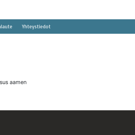
alaute
Yhteystiedot
eesus aamen