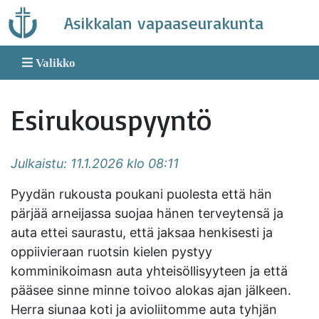
Skip
Asikkalan vapaaseurakunta
to
content
Valikko
Esirukouspyyntö
Julkaistu: 11.1.2026 klo 08:11
Pyydän rukousta poukani puolesta että hän
pärjää arneijassa suojaa hänen terveytensä ja
auta ettei saurastu, että jaksaa henkisesti ja
oppiivieraan ruotsin kielen pystyy
komminikoimasn auta yhteisöllisyyteen ja että
pääsee sinne minne toivoo alokas ajan jälkeen.
Herra siunaa koti ja avioliitomme auta tyhjän