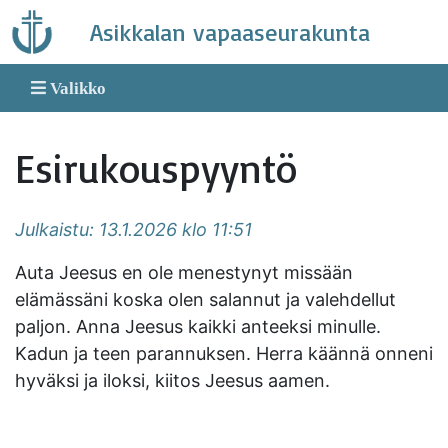
Skip
Asikkalan vapaaseurakunta
to
content
Valikko
Esirukouspyyntö
Julkaistu: 13.1.2026 klo 11:51
Auta Jeesus en ole menestynyt missään
elämässäni koska olen salannut ja valehdellut
paljon. Anna Jeesus kaikki anteeksi minulle.
Kadun ja teen parannuksen. Herra käännä onneni
hyväksi ja iloksi, kiitos Jeesus aamen.