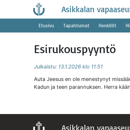
Skip
Asikkalan vapaaseu
to
content
Etusivu
Tapahtumat
Henkilöt
Hi
Esirukouspyyntö
Julkaistu: 13.1.2026 klo 11:51
Auta Jeesus en ole menestynyt missään 
Kadun ja teen parannuksen. Herra käänn
Asikkalan vapaaseu