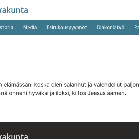
rakunta
storia
Media
Esirukouspyynnöt
Diakoniatyö
P
elämässäni koska olen salannut ja valehdellut paljon.
ä onneni hyväksi ja iloksi, kiitos Jeesus aamen.
rakunta