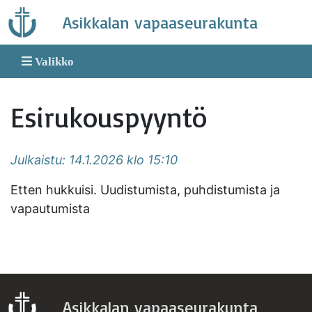
Skip
Asikkalan vapaaseurakunta
to
content
Valikko
Esirukouspyyntö
Julkaistu: 14.1.2026 klo 15:10
Etten hukkuisi. Uudistumista, puhdistumista ja
vapautumista
Asikkalan vapaaseurakunta