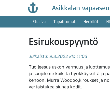
Skip
Asikkalan vapaaseu
to
content
Etusivu
Tapahtumat
Henkilöt
Hi
Esirukouspyyntö
Julkaistu: 9.3.2022 klo 11:03
Tuo jeesus uskon varmuus ja luottamu
ja suojele ne kaikilta hyökkäyksiltä ja
kehoon. Murra Woodoo,kiroukset ja noit
vertaistukea.siunaa kodit.