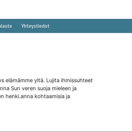
alaute
Yhteystiedot
 elämämme yltä. Lujita ihmissuhteet
 Anna Sun veren suoja mieleen ja
en henki.anna kohtaamisia ja