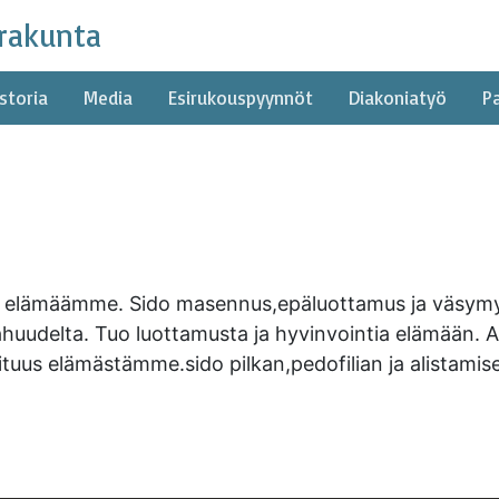
rakunta
storia
Media
Esirukouspyynnöt
Diakoniatyö
P
s elämäämme. Sido masennus,epäluottamus ja väsymys
 pahuudelta. Tuo luottamusta ja hyvinvointia elämään.
uus elämästämme.sido pilkan,pedofilian ja alistamis