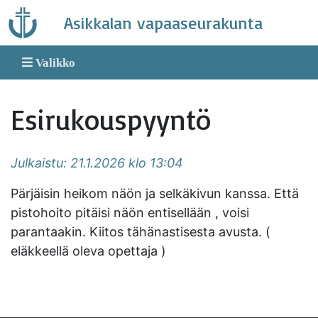
Skip
Asikkalan vapaaseurakunta
to
content
Valikko
Esirukouspyyntö
Julkaistu: 21.1.2026 klo 13:04
Pärjäisin heikom näön ja selkäkivun kanssa. Että
pistohoito pitäisi näön entisellään , voisi
parantaakin. Kiitos tähänastisesta avusta. (
eläkkeellä oleva opettaja )