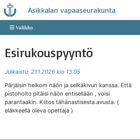
Skip
Asikkalan vapaaseurakunta
to
content
Valikko
Esirukouspyyntö
Julkaistu: 21.1.2026 klo 13:05
Pärjäisin heikom näön ja selkäkivun kanssa. Että
pistohoito pitäisi näön entisellään , voisi
parantaakin. Kiitos tähänastisesta avusta. (
eläkkeellä oleva opettaja )