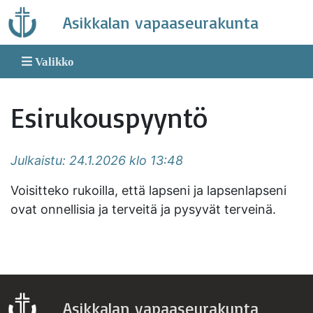
Skip
Asikkalan vapaaseurakunta
to
content
Valikko
Esirukouspyyntö
Julkaistu: 24.1.2026 klo 13:48
Voisitteko rukoilla, että lapseni ja lapsenlapseni
ovat onnellisia ja terveitä ja pysyvät terveinä.
Asikkalan vapaaseurakunta