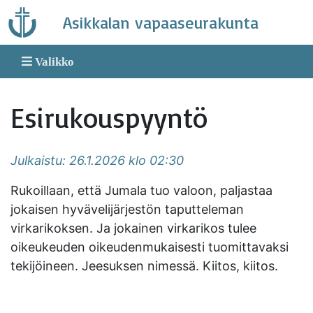
Skip
Asikkalan vapaaseurakunta
to
content
Valikko
Esirukouspyyntö
Julkaistu: 26.1.2026 klo 02:30
Rukoillaan, että Jumala tuo valoon, paljastaa
jokaisen hyvävelijärjestön taputteleman
virkarikoksen. Ja jokainen virkarikos tulee
oikeukeuden oikeudenmukaisesti tuomittavaksi
tekijöineen. Jeesuksen nimessä. Kiitos, kiitos.