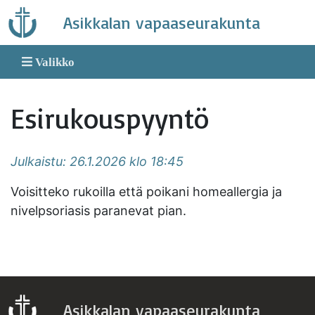
Skip
Asikkalan vapaaseurakunta
to
content
Valikko
Esirukouspyyntö
Julkaistu: 26.1.2026 klo 18:45
Voisitteko rukoilla että poikani homeallergia ja
nivelpsoriasis paranevat pian.
Asikkalan vapaaseurakunta