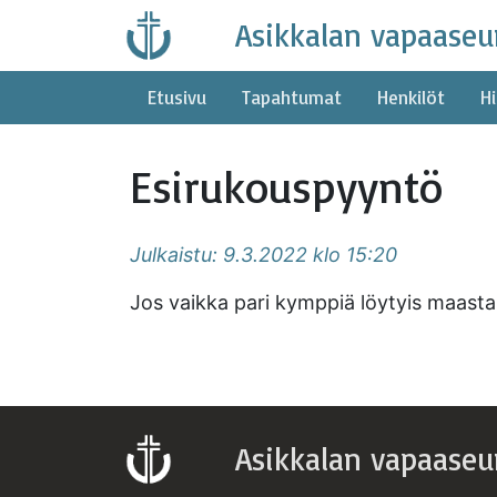
Skip
Asikkalan vapaaseu
to
content
Etusivu
Tapahtumat
Henkilöt
Hi
Esirukouspyyntö
Julkaistu: 9.3.2022 klo 15:20
Jos vaikka pari kymppiä löytyis maasta 
Asikkalan vapaaseu