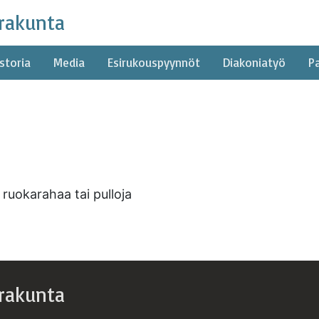
rakunta
storia
Media
Esirukouspyynnöt
Diakoniatyö
P
ruokarahaa tai pulloja
rakunta