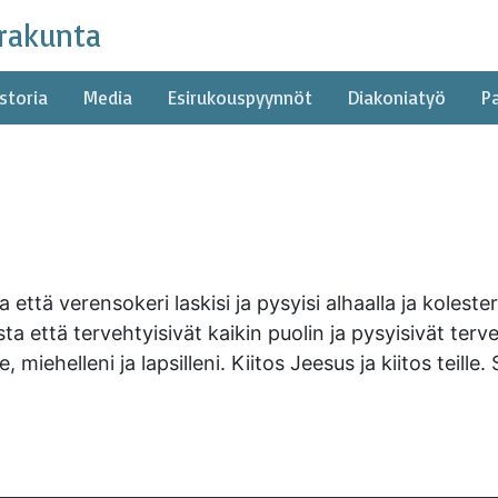
rakunta
storia
Media
Esirukouspyynnöt
Diakoniatyö
P
a että verensokeri laskisi ja pysyisi alhaalla ja kolest
a että tervehtyisivät kaikin puolin ja pysyisivät te
miehelleni ja lapsilleni. Kiitos Jeesus ja kiitos teill