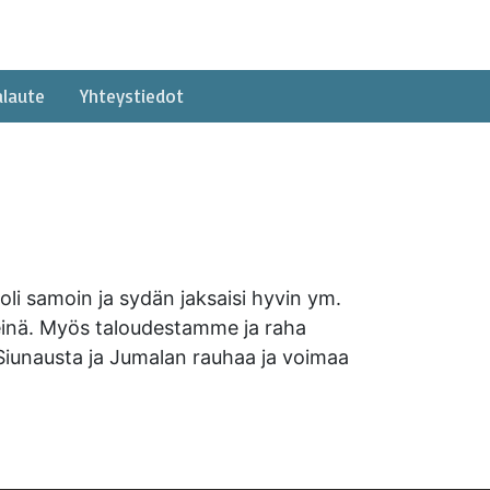
alaute
Yhteystiedot
eroli samoin ja sydän jaksaisi hyvin ym.
rveinä. Myös taloudestamme ja raha
e. Siunausta ja Jumalan rauhaa ja voimaa