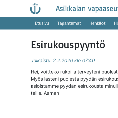
Skip
Asikkalan vapaaseu
to
content
Etusivu
Tapahtumat
Henkilöt
Hi
Esirukouspyyntö
Julkaistu: 2.2.2026 klo 07:40
Hei, voitteko rukoilla terveyteni puolest
Myös lasteni puolesta pyydän esirukoust
asioistamme pyydän esirukousta minulle, 
teille. Aamen