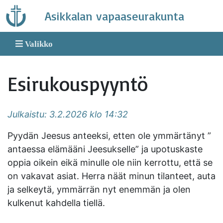
Skip
Asikkalan vapaaseurakunta
to
content
Valikko
Esirukouspyyntö
Julkaistu: 3.2.2026 klo 14:32
Pyydän Jeesus anteeksi, etten ole ymmärtänyt ”
antaessa elämääni Jeesukselle” ja upotuskaste
oppia oikein eikä minulle ole niin kerrottu, että se
on vakavat asiat. Herra näät minun tilanteet, auta
ja selkeytä, ymmärrän nyt enemmän ja olen
kulkenut kahdella tiellä.