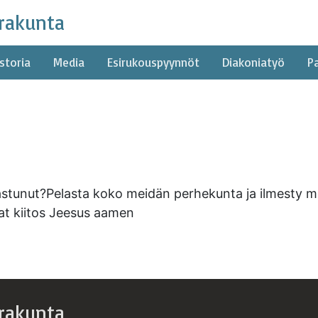
rakunta
storia
Media
Esirukouspyynnöt
Diakoniatyö
P
lastunut?Pelasta koko meidän perhekunta ja ilmesty m
at kiitos Jeesus aamen
rakunta