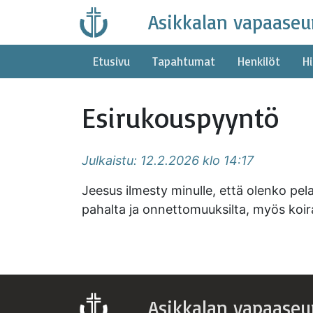
Skip
Asikkalan vapaaseu
to
content
Etusivu
Tapahtumat
Henkilöt
Hi
Esirukouspyyntö
Julkaistu: 12.2.2026 klo 14:17
Jeesus ilmesty minulle, että olenko pe
pahalta ja onnettomuuksilta, myös koir
Asikkalan vapaaseu