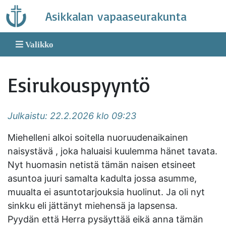
Skip
Asikkalan vapaaseurakunta
to
content
Valikko
Esirukouspyyntö
Julkaistu: 22.2.2026 klo 09:23
Miehelleni alkoi soitella nuoruudenaikainen
naisystävä , joka haluaisi kuulemma hänet tavata.
Nyt huomasin netistä tämän naisen etsineet
asuntoa juuri samalta kadulta jossa asumme,
muualta ei asuntotarjouksia huolinut. Ja oli nyt
sinkku eli jättänyt miehensä ja lapsensa.
Pyydän että Herra pysäyttää eikä anna tämän