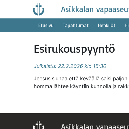
Skip
Asikkalan vapaaseu
to
content
Etusivu
Tapahtumat
Henkilöt
Hi
Esirukouspyyntö
Julkaistu: 22.2.2026 klo 15:30
Jeesus siunaa että keväällä saisi paljo
homma lähtee käyntiin kunnolla ja rakk
Asikkalan vapaaseu