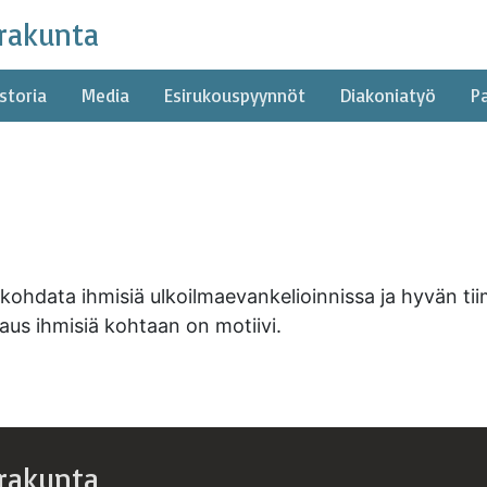
rakunta
storia
Media
Esirukouspyynnöt
Diakoniatyö
P
n kohdata ihmisiä ulkoilmaevankelioinnissa ja hyvän t
aus ihmisiä kohtaan on motiivi.
rakunta