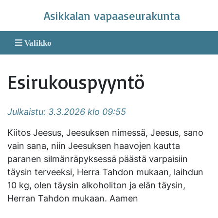
Skip
Asikkalan vapaaseurakunta
to
content
Valikko
Esirukouspyyntö
Julkaistu: 3.3.2026 klo 09:55
Kiitos Jeesus, Jeesuksen nimessä, Jeesus, sano
vain sana, niin Jeesuksen haavojen kautta
paranen silmänräpyksessä päästä varpaisiin
täysin terveeksi, Herra Tahdon mukaan, laihdun
10 kg, olen täysin alkoholiton ja elän täysin,
Herran Tahdon mukaan. Aamen