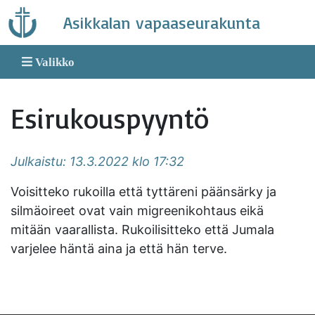
Skip
Asikkalan vapaaseurakunta
to
content
Valikko
Esirukouspyyntö
Julkaistu: 13.3.2022 klo 17:32
Voisitteko rukoilla että tyttäreni päänsärky ja
silmäoireet ovat vain migreenikohtaus eikä
mitään vaarallista. Rukoilisitteko että Jumala
varjelee häntä aina ja että hän terve.