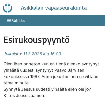
Skip
Asikkalan vapaaseurakunta
to
content
Valikko
Esirukouspyyntö
Julkaistu: 11.3.2026 klo 16:00
Olen ihan onneton kun en tiedä olenko syntynyt
ylhäältä uudesti syntynyt Paavo Järvisen
kokouksessa 1997. Anna joku ihminen selvittään
tämä minulle.
Synnytä Jeesus uudesti ylhäältä ellen ole jo?
Kiitos Jeesus aamen.