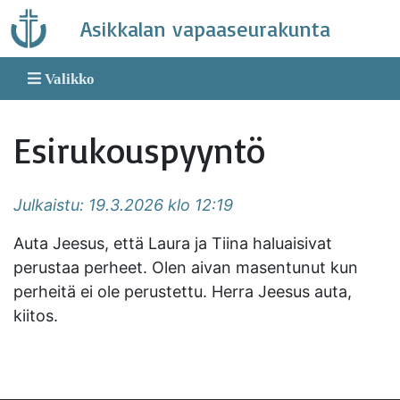
Skip
Asikkalan vapaaseurakunta
to
content
Valikko
Esirukouspyyntö
Julkaistu: 19.3.2026 klo 12:19
Auta Jeesus, että Laura ja Tiina haluaisivat
perustaa perheet. Olen aivan masentunut kun
perheitä ei ole perustettu. Herra Jeesus auta,
kiitos.