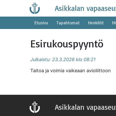
Skip
Asikkalan vapaaseu
to
content
Etusivu
Tapahtumat
Henkilöt
Hi
Esirukouspyyntö
Julkaistu: 23.3.2026 klo 08:21
Taitoa ja voimia vaikeaan avioliittoon
Asikkalan vapaaseu