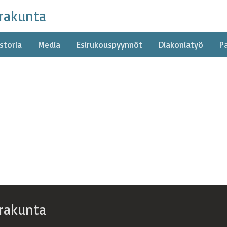
rakunta
storia
Media
Esirukouspyynnöt
Diakoniatyö
P
rakunta