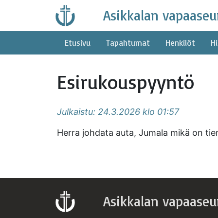
Skip
Asikkalan vapaaseu
to
content
Etusivu
Tapahtumat
Henkilöt
Hi
Esirukouspyyntö
Julkaistu: 24.3.2026 klo 01:57
Herra johdata auta, Jumala mikä on tieni
Asikkalan vapaaseu