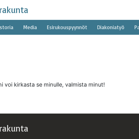
rakunta
storia
Media
Esirukouspyynnöt
Diakoniatyö
P
 voi kirkasta se minulle, valmista minut!
rakunta