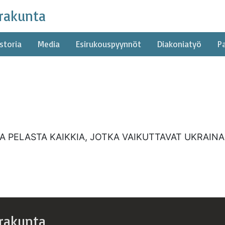
rakunta
storia
Media
Esirukouspyynnöt
Diakoniatyö
P
A PELASTA KAIKKIA, JOTKA VAIKUTTAVAT UKRAINA
rakunta