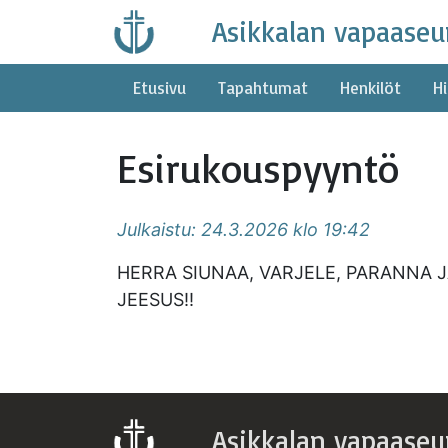
Skip
Asikkalan vapaaseu
to
content
Etusivu
Tapahtumat
Henkilöt
Hi
Esirukouspyyntö
Julkaistu: 24.3.2026 klo 19:42
HERRA SIUNAA, VARJELE, PARANNA J
JEESUS!!
Asikkalan vapaaseu