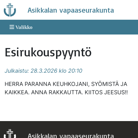
Skip
Asikkalan vapaaseurakunta
to
content
Valikko
Esirukouspyyntö
Julkaistu: 28.3.2026 klo 20:10
HERRA PARANNA KEUHKOJANI, SYÖMISTÄ JA
KAIKKEA. ANNA RAKKAUTTA. KIITOS JEESUS!!
Asikkalan vapaaseurakunta