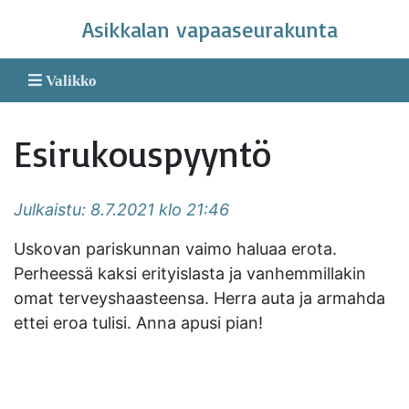
Skip
Asikkalan vapaaseurakunta
to
content
Valikko
Esirukouspyyntö
Julkaistu: 8.7.2021 klo 21:46
Uskovan pariskunnan vaimo haluaa erota.
Perheessä kaksi erityislasta ja vanhemmillakin
omat terveyshaasteensa. Herra auta ja armahda
ettei eroa tulisi. Anna apusi pian!