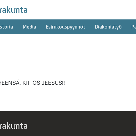
rakunta
storia
Media
Esirukouspyynnöt
Diakoniatyö
P
EENSÄ. KIITOS JEESUS!!
rakunta