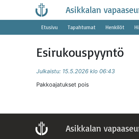
Skip
Asikkalan vapaaseu
to
content
Etusivu
Tapahtumat
Henkilöt
Hi
Esirukouspyyntö
Julkaistu: 15.5.2026 klo 06:43
Pakkoajatukset pois
Asikkalan vapaaseu