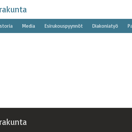
rakunta
storia
Media
Esirukouspyynnöt
Diakoniatyö
P
rakunta