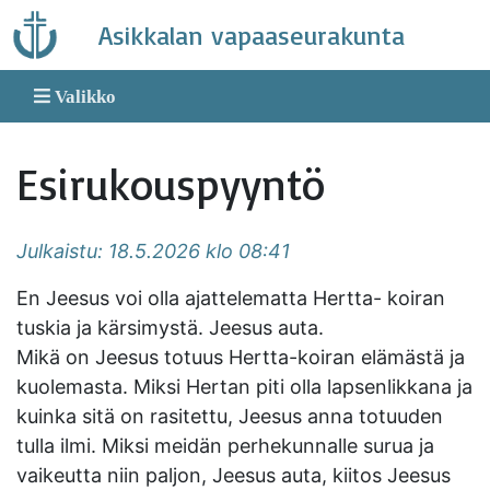
Skip
Asikkalan vapaaseurakunta
to
content
Valikko
Esirukouspyyntö
Julkaistu: 18.5.2026 klo 08:41
En Jeesus voi olla ajattelematta Hertta- koiran
tuskia ja kärsimystä. Jeesus auta.
Mikä on Jeesus totuus Hertta-koiran elämästä ja
kuolemasta. Miksi Hertan piti olla lapsenlikkana ja
kuinka sitä on rasitettu, Jeesus anna totuuden
tulla ilmi. Miksi meidän perhekunnalle surua ja
vaikeutta niin paljon, Jeesus auta, kiitos Jeesus