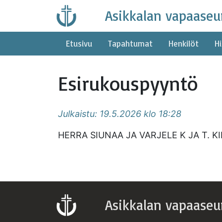
Skip
Asikkalan vapaaseu
to
content
Etusivu
Tapahtumat
Henkilöt
Hi
Esirukouspyyntö
Julkaistu: 19.5.2026 klo 18:28
HERRA SIUNAA JA VARJELE K JA T. KI
Asikkalan vapaaseu