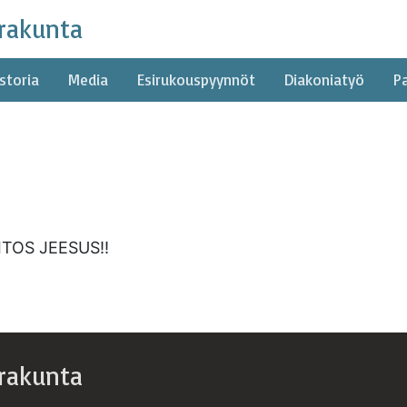
rakunta
storia
Media
Esirukouspyynnöt
Diakoniatyö
P
ITOS JEESUS!!
rakunta