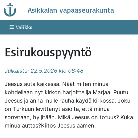
Skip
Asikkalan vapaaseurakunta
to
content
Valikko
Esirukouspyyntö
Julkaistu: 22.5.2026 klo 08:48
Jeesus auta kaikessa. Näät miten minua
kohdellaan nyt kirkon harjoittelija Marjaa. Puutu
Jeesus ja anna mulle rauha käydä kirkossa. Joku
on Turkuun levittänyt asioita, että minua
sorretaan, hyljitään. Mikä Jeesus on totuus? Kuka
minua auttas?Kiitos Jeesus aamen.