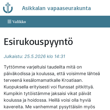
Skip
Asikkalan vapaaseurakunta
to
content
Valikko
Esirukouspyyntö
Julkaistu: 25.5.2026 klo 14:31
Tyttömme varjeltuisi taudeilta mitä on
päiväkodissa ja koulussa, että voisimme lähteä
terveenä kesälomamatkalle Kroatiaan.
Kuopuksella erityisesti voi flunssat pitkittyä.
Kumpikin tytöistämme jaksaisi vikat päivät
koulussa ja hoidossa. Heillä voisi olla hyviä
kavereita. Me vanhemmat pysyttäisiin myös